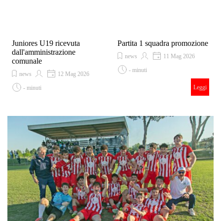
Juniores U19 ricevuta
Partita 1 squadra promozione
dall'amministrazione
news
11 Mag 2026
comunale
- minuti
news
12 Mag 2026
10/05/26 Promozione Gir D Play out
Leggi
- minuti
Spareggi Reno Bagnacavallo 0-0 dopo
L’Amministrazione comunale ha
i tempi supplementari
Leggi
ricevuto in municipio, martedì 5
maggio, la formazione Juniores Under
19 del Bagnacavallo Calcio, vincitrice
del campionato provinciale dopo lo
spareggio disputato il 25 aprile a
Savarna contro il Borgo Tuliero e
deciso dal gol di Andrea Gardini.
All’incontro erano presenti il sindaco
Matteo Giacomoni, la vicesindaca
Caterina Corzani, l’assessore allo
Sport Francesco Ravagli e l’assessore
all’Associazionismo Fabio Bassi. Con
la squadra erano presenti, tra gli altri,