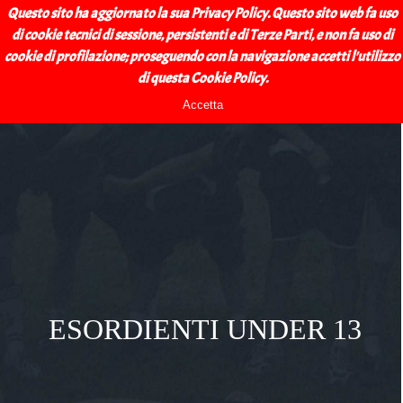
Vai ai contenuti
BAGNACAVALLO 
Questo sito ha aggiornato la sua Privacy Policy. Questo sito web fa uso
Salta menù
di cookie tecnici di sessione, persistenti e di Terze Parti, e non fa uso di
CALCIO A.S.D.
cookie di profilazione; proseguendo con la navigazione accetti l'utilizzo
Esordienti Under 13
di questa Cookie Policy.
Accetta
ESORDIENTI UNDER 13