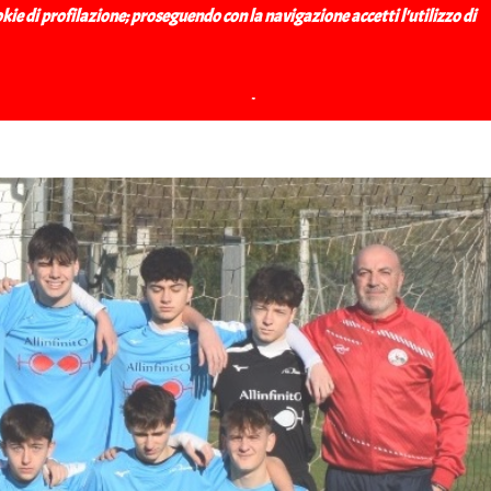
.D.
ookie di profilazione; proseguendo con la navigazione accetti l'utilizzo di
News
Privacy & Cookie
▼
▼