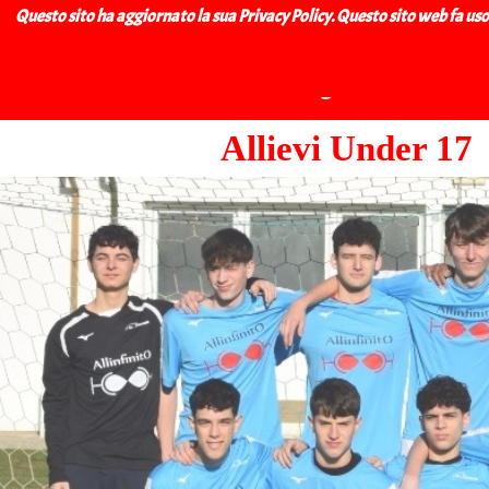
Vai ai contenuti
BAGNACA
Questo sito ha aggiornato la sua Privacy Policy. Questo sito web fa uso di
Home Page
Club
Allievi Under 17