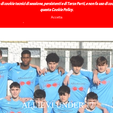
VALLO CALCIO A.S
 cookie tecnici di sessione, persistenti e di Terze Parti, e non fa uso di c
questa Cookie Policy.
Salta menù
Accetta
Squadre
Rubrica
Tornei
▼
▼
▼
ALLIEVI UNDER 17