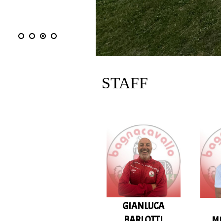
3
/
4
STAFF
GIANLUCA
BARLOTTI
M